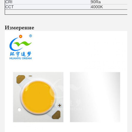
CRI
90Ra
CCT
4000K
Измерение