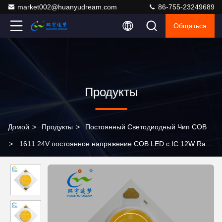
market002@huanyudream.com
86-755-23249689
Общаться
Продукты
Домой
>
Продукты
>
Постоянный Светодиодный Чип COB
>
1611 24V постоянное напряжение COB LED с IC 12W Ra90
для точечного освещения