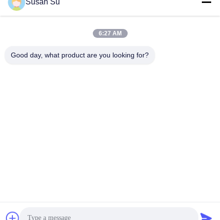
Susan Su
Лучшая цена
Лучшая цена
светодиодного
освещения
6:27 AM
Good day, what product are you looking for?
Shenzhen Huanyu Dream Technology Co., Ltd
market002@huanyudream.com
86-755-23249689
Здание 5F-A, Парк высоких технологий Цюаньчжу, №.
77 Jiangshi Road, улица Гунмин, Гуанмин, Шэньчжэнь
Китай Хорошее качество smd привело обломок
Доставщик. 2023-2026 Shenzhen Huanyu Dream