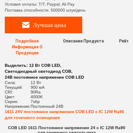
Условия оплаты: T/T, Paypal, Ali Pay
Поставка способности: 500000 штук/день
Лучшая цена
Подробная
Описание Продукта
Рейти
Информация О
Продукции
Выделить:
12 Вт COB LED
,
Светодиодный светодиод COB
,
24В постоянное напряжение COB LED
Сила:
12 Вт
Текущий:
900 мА
CRI:
90Ra
Цвет:
4000K
Серия:
7s6p
Напряжение:
Постоянный 24В
1611 24V постоянное напряжение COB LED с IC 12W Ra90
для точечного освещения
COB LED 1611 Постоянное напряжение 24 с IC 12W Ra90
для точечного светильника