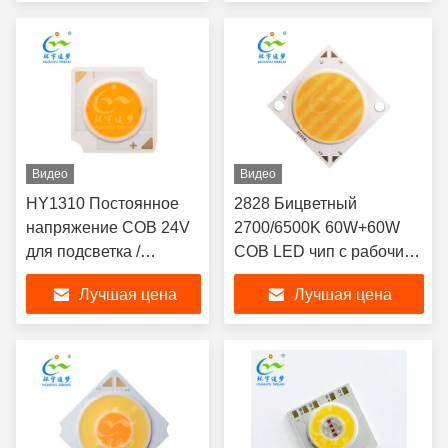
В / 50 Вт
Видео
Видео
HY1310 Постоянное
2828 Бицветный
напряжение COB 24V
2700/6500K 60W+60W
для подсветка /
COB LED чип с рабочим
светофора / светофора
временем 50000h
Лучшая цена
Лучшая цена