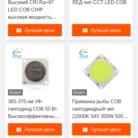
Высокий CRI Ra>97
ЛЕД-чип CCT LED COB
LED COB CHIP
высокая мощность
300W + 300W
Лучшая цена
Лучшая цена
двуцветный 2700
6500K двойной CCT
Видео
Видео
365-370 нм УФ-
Приманка рыбы COB
светодиод COB 50 Вт
светодиодный чип
Высокоэффективный
22000K 54V 300W 500W
вход 1200 мА /
высокой мощности LED
Лучшая цена
Лучшая цена
постоянный ток 38-42
COB