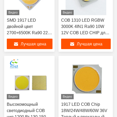
Видео
Видео
SMD 1917 LED
COB 1310 LED RGBW
двойной цвет
3000K 4IN1 Ra90 10W
2700+6500K Ra90 22-
12V COB LED CHIP для
24V SMD CHIP для
освещения сцены
Лучшая цена
Лучшая цена
фотографии
Видео
Видео
Высокомощный
1917 LED COB Chip
светодиодный COB
18W/24W/48W/60W 36V
чип 1200 Вт 130-150 Вт
Теплый и прохладный