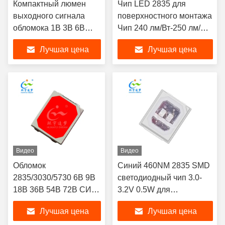
Компактный люмен
Чип LED 2835 для
выходного сигнала
поверхностного монтажа
обломока 1В 3В 6В
Чип 240 лм/Вт-250 лм/Вт
6500К СИД 2835 СМД
1 Вт с высокой
Лучшая цена
Лучшая цена
высокий
светоотдачей
Видео
Видео
Обломок
Синий 460NM 2835 SMD
2835/3030/5730 6В 9В
светодиодный чип 3.0-
18В 36В 54В 72В СИД
3.2V 0.5W для
розового зеленого
устройства PDT Redlight
Лучшая цена
Лучшая цена
голубого красного
Therapy