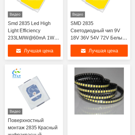
Видео
Видео
Smd 2835 Led High
SMD 2835
Light Efficiency
Светодиодный чип 9V
233LM/W@60mA 1W
18V 36V 54V 72V Белый
2.7-2.9V для солнечных
Широкий угол обзора
Лучшая цена
Лучшая цена
уличных светильников
120°
Видео
Поверхностный
монтаж 2835 Красный
инфракрасный