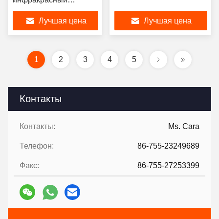
Красный 660nm 730nm
Лучшая цена
Лучшая цена
850nm SMD LED Chip
0.5W 1W 2V 150mA
Широкий угол обзора
для растений
1
2
3
4
5
Растительный свет и
тепличные огни
Контакты
Контакты:
Ms. Cara
Телефон:
86-755-23249689
Факс:
86-755-27253399