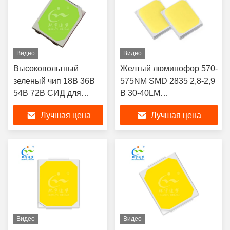
Видео
Видео
Высоковольтный
Желтый люминофор 570-
зеленый чип 18В 36В
575NM SMD 2835 2,8-2,9
54В 72В СИД для
В 30-40LM
умного освещения
СВЕТОДИОДНЫЙ ЧИП
Лучшая цена
Лучшая цена
для световой ленты
Видео
Видео