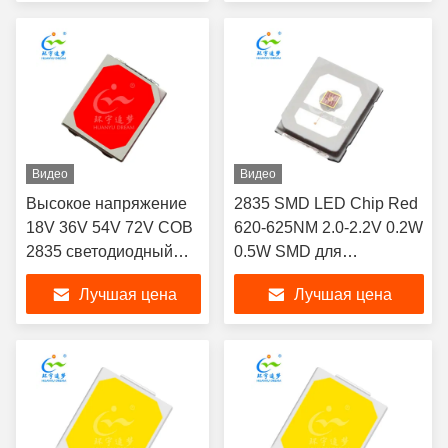
люминофора
Видео
Видео
Высокое напряжение
2835 SMD LED Chip Red
18V 36V 54V 72V COB
620-625NM 2.0-2.2V 0.2W
2835 светодиодный
0.5W SMD для
чип зеленый/синий/
освещения растений
Лучшая цена
Лучшая цена
красный 1W для
умного освещения