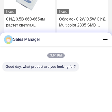
Видео
Видео
СИД 0.5В 660-665нм
Обломок 0.2W 0.5W СИД
растет светлая
Multicolor 2835 SMD
аттестация СИД СМД
длинняя
2835 РоХС обломока
продолжительность
Sales Manager
Лучшая цена
Лучшая цена
жизни
3:04 PM
Good day, what product are you looking for?
Shenzhen Huanyu Dream Technology Co., Ltd
market002@huanyudream.com
86-755-23249689
Здание 5F-A, Парк высоких технологий Цюаньчжу, №.