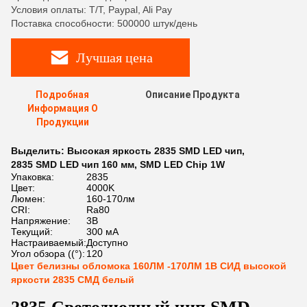
Условия оплаты: T/T, Paypal, Ali Pay
Поставка способности: 500000 штук/день
Лучшая цена
Подробная
Описание Продукта
Информация О
Продукции
Выделить:
Высокая яркость 2835 SMD LED чип
,
2835 SMD LED чип 160 мм
,
SMD LED Chip 1W
Упаковка:
2835
Цвет:
4000K
Люмен:
160-170лм
CRI:
Ra80
Напряжение:
3В
Текущий:
300 мА
Настраиваемый:
Доступно
Угол обзора ((°):
120
Цвет белизны обломока 160ЛМ -170ЛМ 1В СИД высокой
яркости 2835 СМД белый