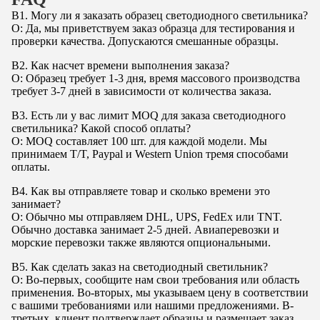
В1. Могу ли я заказать образец светодиодного светильника?
О: Да, мы приветствуем заказ образца для тестирования и
проверки качества. Допускаются смешанные образцы.
В2. Как насчет времени выполнения заказа?
О: Образец требует 1-3 дня, время массового производства
требует 3-7 дней в зависимости от количества заказа.
В3. Есть ли у вас лимит MOQ для заказа светодиодного
светильника? Какой способ оплаты?
О: MOQ составляет 100 шт. для каждой модели. Мы
принимаем T/T, Paypal и Western Union тремя способами
оплаты.
В4. Как вы отправляете товар и сколько времени это
занимает?
О: Обычно мы отправляем DHL, UPS, FedEx или TNT.
Обычно доставка занимает 2-5 дней. Авиаперевозки и
морские перевозки также являются опциональными.
В5. Как сделать заказ на светодиодный светильник?
О: Во-первых, сообщите нам свои требования или область
применения. Во-вторых, мы указываем цену в соответствии
с вашими требованиями или нашими предложениями. В-
третьих, клиент подтверждает образцы и размещает заказ.