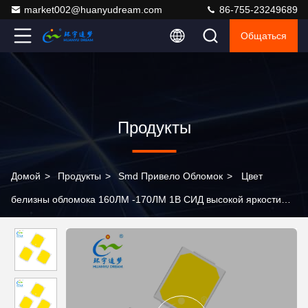
market002@huanyudream.com
86-755-23249689
Общаться
Продукты
Домой
>
Продукты
>
Smd Привело Обломок
>
Цвет
белизны обломока 160ЛМ -170ЛМ 1В СИД высокой яркости
2835 СМД белый