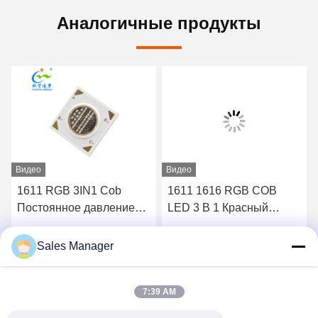
Аналогичные продукты
Видео
Видео
1611 RGB 3IN1 Cob
1611 1616 RGB COB
Постоянное давление
LED 3 В 1 Красный
24V 8W 120mA*3 Led
Зеленый Синий
Chip
Констактный
Sales Manager
Лучшая цена
Лучшая цена
Напряжение 24V
150mA*3 12 Ватт COB
LED Чип Для освещения
7:39 AM
окружающей среды,