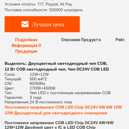
Условия оплаты: T/T, Paypal, Ali Pay
Поставка способности: 500000 штук/день
Лучшая цена
Подробная
Описание Продукта
Рейти
Информация О
Продукции
Выделить:
Двухцветный светодиодный чип COB
,
12 Вт COB светодиодный чип
,
Чип DC24V COB LED
Сила:
12W+12W
Текущий:
500 мА*2
CRI:
80/90Ra
Цвет:
2700K+6500K
Тип:
Чип LED с постоянным напряжением COB
Гарантия:
3 года
Напряжение:
24 В постоянного тока
Постоянное напряжение COB LED Chip DC24V 6W 6W 12W
12W Двухцветный для светодиодного освещения
Постоянное напряжение COB LED Chip DC24V 6W+6W
12W+12W Двойной цвет с IC в LED COB Chip