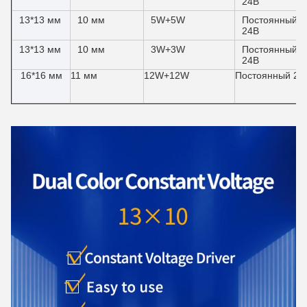
24В
13*13 мм
10 мм
5W+5W
Постоянный
24В
13*13 мм
10 мм
3W+3W
Постоянный
24В
16*16 мм
11 мм
12W+12W
Постоянный 24