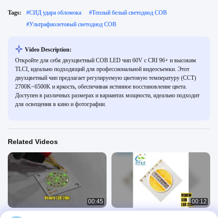
Tags:
#
СИД удара обломока
#
Теплый белый светодиод COB
#
Ультрафиолетовый светодиод COB
Video Description:
Откройте для себя двухцветный COB LED чип 60V с CRI 96+ и высоким
TLCI, идеально подходящий для профессиональной видеосъемки. Этот
двухцветный чип предлагает регулируемую цветовую температуру (CCT)
2700K~6500K и яркость, обеспечивая истинное восстановление цвета.
Доступен в различных размерах и вариантах мощности, идеально подходит
для освещения в кино и фотографии.
Related Videos
00:45
00:12
Beauty Light COB LED Chip
RGBCW COB LED 25Вт