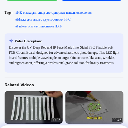
Tags:
#
ИК-маска для лица светодиодная панель освещения
#
Маска для лица с двусторонним FPC
#
Гибкая мягкая пластинка ПХБ
Video Description:
Discover the UV Deep Red and IR Face Mask Two-Sided FPC Flexible Soft
PCB Circuit Board, designed for advanced aesthetic phototherapy. This LED light
board features multiple wavelengths to target skin concerns like acne, wrinkles,
and pigmentation, offering a professional-grade solution for beauty treatments.
Related Videos
00:35
00:45