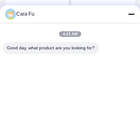
аттестация СИД СМД
длинняя
2835 РоХС обломока
продолжительность
Cara Fu
Лучшая цена
Лучшая цена
жизни
4:21 AM
Good day, what product are you looking for?
Shenzhen Huanyu Dream Technology Co., Ltd
market002@huanyudream.com
86-755-23249689
Здание 5F-A, Парк высоких технологий Цюаньчжу, №.
77 Jiangshi Road, улица Гунмин, Гуанмин, Шэньчжэнь