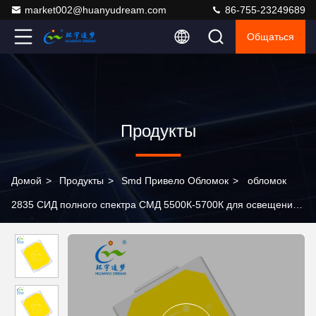
market002@huanyudream.com
86-755-23249689
Общаться
Продукты
Домой
>
Продукты
>
Smd Привело Обломок
>
обломок
2835 СИД полного спектра СМД 5500К-5700К для освещения
образования