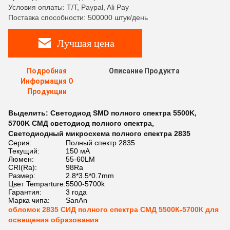
Условия оплаты: T/T, Paypal, Ali Pay
Поставка способности: 500000 штук/день
Лучшая цена
Подробная
Описание Продукта
Информация О
Продукции
Выделить:
Светодиод SMD полного спектра 5500K
,
5700K СМД светодиод полного спектра
,
Светодиодный микросхема полного спектра 2835
Серия:
Полный спектр 2835
Текущий:
150 мА
Люмен:
55-60LM
CRI(Ra):
98Ra
Размер:
2.8*3.5*0.7mm
Цвет Temparture:
5500-5700k
Гарантия:
3 года
Марка чипа:
SanAn
обломок 2835 СИД полного спектра СМД 5500К-5700К для
освещения образования