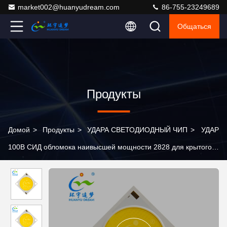
market002@huanyudream.com
86-755-23249689
Общаться
Продукты
Домой
>
Продукты
>
УДАРА СВЕТОДИОДНЫЙ ЧИП
>
УДАР
100В СИД обломока наивысшей мощности 2828 для крытого
на открытом воздухе Даунлигхт Стритлиг