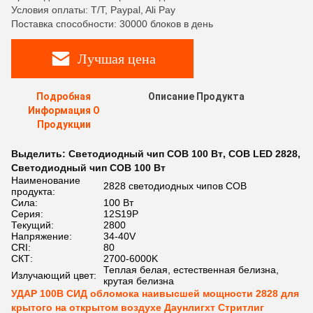
Условия оплаты: T/T, Paypal, Ali Pay
Поставка способности: 30000 блоков в день
Лучшая цена
Подробная
Описание Продукта
Информация О
Продукции
Выделить:
Светодиодный чип COB 100 Вт
,
COB LED 2828
,
Светодиодный чип COB 100 Вт
Наименование
2828 светодиодных чипов COB
продукта:
Сила:
100 Вт
Серия:
12S19P
Текущий:
2800
Напряжение:
34-40V
CRI:
80
СКТ:
2700-6000K
Теплая белая, естественная белизна,
Излучающий цвет:
крутая белизна
УДАР 100В СИД обломока наивысшей мощности 2828 для
крытого на открытом воздухе Даунлигхт Стритлиг