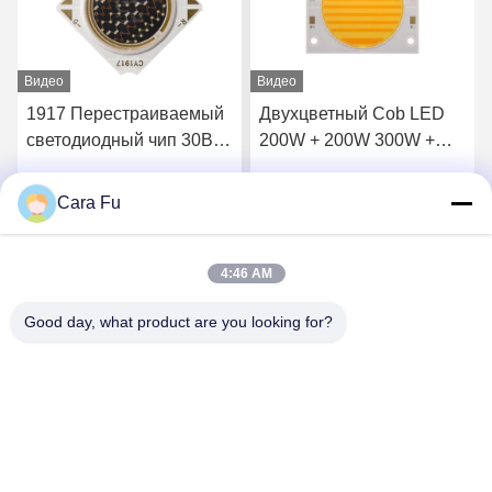
Видео
Видео
1917 Перестраиваемый
Двухцветный Cob LED
светодиодный чип 30В
200W + 200W 300W +
РГБ 3 УДАРА в 1 УДАРЕ
300W 3838 5454 6050
СИД 300Ма красного
LED COB Чип 2700K
Cara Fu
Лучшая цена
Лучшая цена
зеленого цвета голубого
6500K Ra98 для
фотографии
4:46 AM
Good day, what product are you looking for?
Shenzhen Huanyu Dream Technology Co., Ltd
market002@huanyudream.com
86-755-23249689