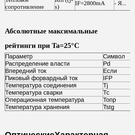
IF=2800mA
- Я...
сопротивление
s)
Абсолютные максимальные
рейтинги при Ta=25
°C
Параметр
Символ
Р
Распределение власти
Pd
1
Впередний ток
Если
2
Пиковый форвардный ток
IFP
3
Температура соединения
Tj
1
Температура сварки
Тс
3
Операционная температура
Топр
-
Температура хранения
Tstg
-
Оптические
Характерная