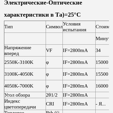
Электрические
-
Оптические
характеристики в T
а)
=25
°C
Условия
Тип
Символ
Стоимо
испытания
Минуто
Напряжение
VF
IF=2800mA
34
вперед
2550K-3100K
φ
IF=2800mA
15000
3100K-4050K
φ
IF=2800mA
15500
4050K-7000K
φ
IF=2800mA
16000
Угол обзора
2θ1/2
IF=2800mA
Индекс
CRI
IF=2800mA
- Я...
цветопередачи
Тепловое
Rth ((j-