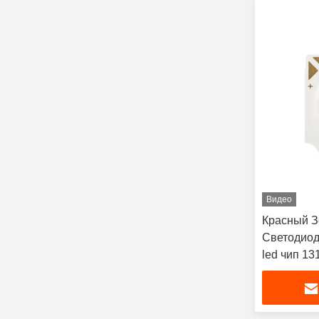
Видео
Красный З
Светодиод
led чип 1
настраива
дизайн Ра
распредел