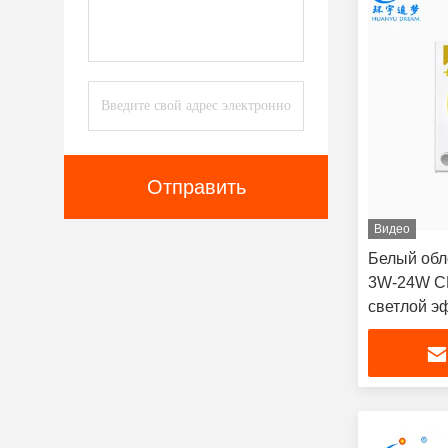
Отправить
Видео
Белый обл
3W-24W С
светлой э