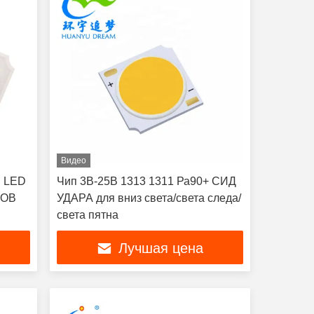
Видео
B LED
Чип 3В-25В 1313 1311 Ра90+ СИД
COB
УДАРА для вниз света/света следа/
света пятна
Лучшая цена