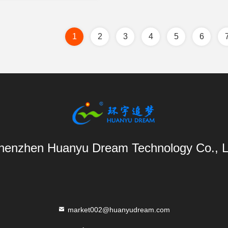
о распределенный свет
1
2
3
4
5
6
henzhen Huanyu Dream Technology Co., L
market002@huanyudream.com