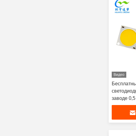
Видео
Бесплатны
светодиод
заводе 0,5
теплый бе
года гаран