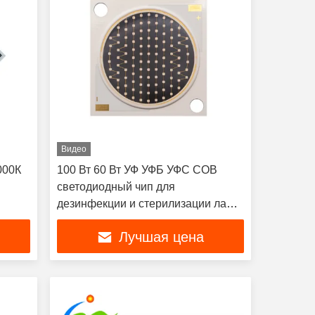
Видео
000К
100 Вт 60 Вт УФ УФБ УФС COB
светодиодный чип для
дезинфекции и стерилизации ламп,
медицинских лампочек для ногтей
Лучшая цена
2825 Коррозионная стойкость