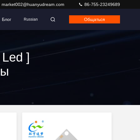
market002@huanyudream.com
86-755-23249689
Блог
Общаться
Russian
Led ]
ты