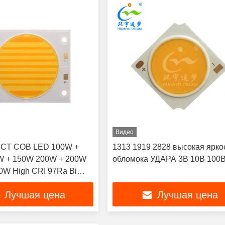
Видео
CCT COB LED 100W +
1313 1919 2828 высокая ярко
W + 150W 200W + 200W
обломока УДАРА 3В 10В 100
0W High CRI 97Ra Bi
 COB Chip для
Лучшая цена
Лучшая цена
ументов