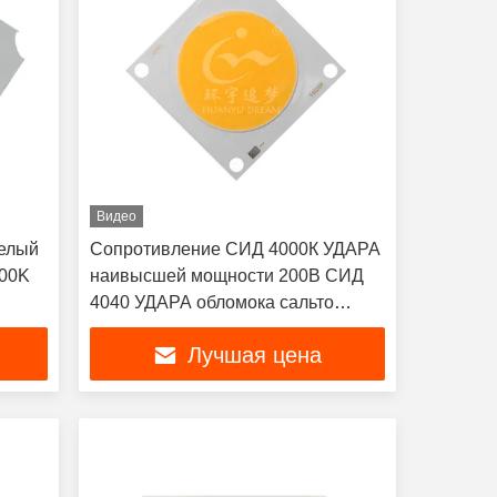
Видео
белый
Сопротивление СИД 4000К УДАРА
000K
наивысшей мощности 200В СИД
4040 УДАРА обломока сальто
низкое термальное
Лучшая цена