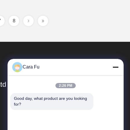
7
8
Cara Fu
td
2:26 PM
Good day, what product are you looking 
Быстрые Ссылки
for?
Профиль компании
экскурсия по заводу