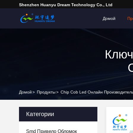
Shenzhen Huanyu Dream Technology Co., Ltd
Домой
Пр
Ключ
С
Домой
>
Продукты
>
Chip Cob Led Онлайн Производител
Категории
Smd Привело Обломок