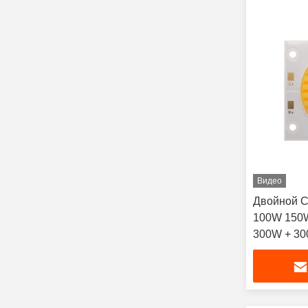
Видео
Двойной 
100W 150
300W + 30
Color LED
фотоинстр