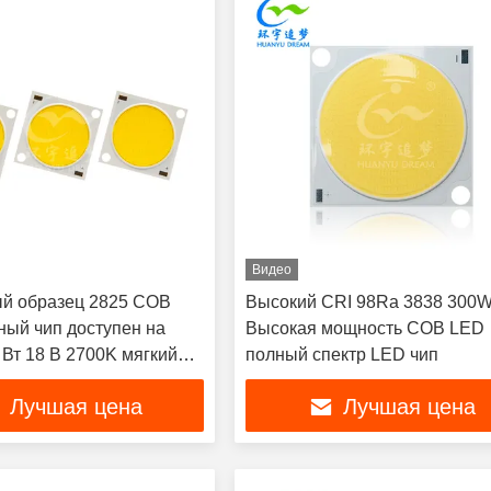
Видео
й образец 2825 COB
Высокий CRI 98Ra 3838 300
ный чип доступен на
Высокая мощность COB LED
 Вт 18 В 2700K мягкий
полный спектр LED чип
лый 65-70 лм Ra90 3
Лучшая цена
Лучшая цена
тии