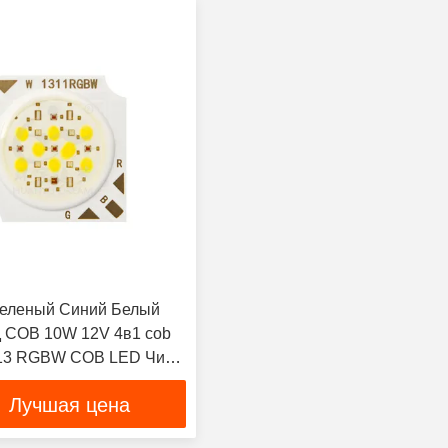
еленый Синий Белый
 COB 10W 12V 4в1 cob
313 RGBW COB LED Чипы
емый cob led чип новый
Лучшая цена
вномерно
енные цвета