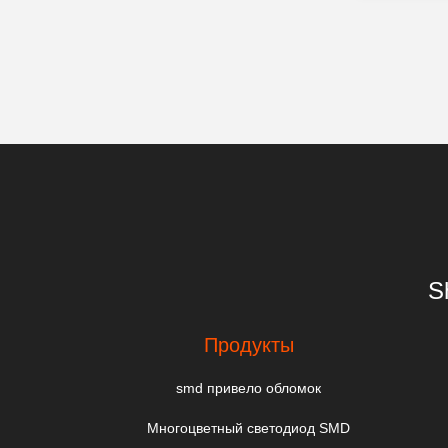
Равномерн
S
Продукты
smd привело обломок
Многоцветный светодиод SMD