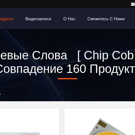
одукты
Видеозаписи
О Нас
Свяжитесь С Нами
евые Слова [ Chip Cob 
овпадение 160 Продук
ь