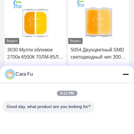
Видео
Видео
5054 Двухцветный SMD
1W Мулти обломок
светодиодный чип 3000K
электрической лампочки
5000K Регулируемый
СИД цвета SMD 3030
белый
620nm-625nm 590nm-
Cara Fu
Лучшая цена
Лучшая цена
595nm
6:11 PM
Good day, what product are you looking for?
Shenzhen Huanyu Dream Technology Co., Ltd