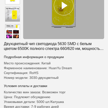
Двухцветный чип светодиода 5630 SMD с белым
цветом 6500K полного спектра 660/620 нм, мощностью
1 Вт и гарантией 3 года для декоративной подсветки
Подробная информация о продукции
салона автомобиля
Место происхождения: Китай
Фирменное наименование: HuanYu Dream
Сертификация: RoHS
Номер модели: 3030-двухцветный
Условия оплаты и доставки
Количество мин заказа: Возможен торг
Цена: Подлежит обсуждению
Упаковывая детали: 5000 шт./Катушка
Время доставки: 7-9 рабочих дней