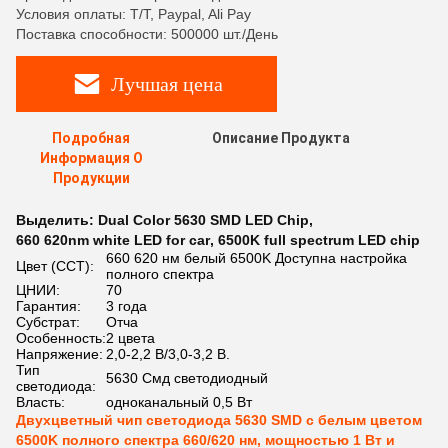
Условия оплаты: T/T, Paypal, Ali Pay
Поставка способности: 500000 шт./День
Лучшая цена
Подробная
Описание Продукта
Информация О
Продукции
Выделить:
Dual Color 5630 SMD LED Chip
,
660 620nm white LED for car
,
6500K full spectrum LED chip
660 620 нм белый 6500K Доступна настройка
Цвет (CCT):
полного спектра
ЦНИИ:
70
Гарантия:
3 года
Субстрат:
Отча
Особенность:
2 цвета
Напряжение:
2,0-2,2 В/3,0-3,2 В.
Тип
5630 Смд светодиодный
светодиода:
Власть:
одноканальный 0,5 Вт
Двухцветный чип светодиода 5630 SMD с белым цветом
6500K полного спектра 660/620 нм, мощностью 1 Вт и