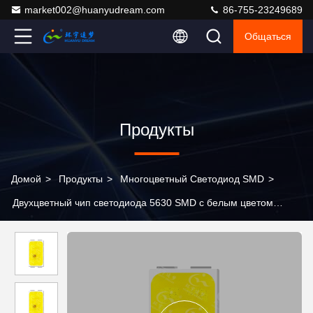
market002@huanyudream.com
86-755-23249689
Общаться
Продукты
Домой
>
Продукты
>
Многоцветный Светодиод SMD
>
Двухцветный чип светодиода 5630 SMD с белым цветом
6500K полного спектра 660/620 нм, мощностью 1 Вт и
гарантией 3 года для декоративной подсветки салона
автомобиля