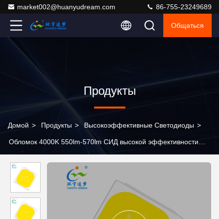
market002@huanyudream.com
86-755-23249689
Общаться
Продукты
Домой
>
Продукты
>
Высокоэффективные Светодиоды
>
Обломок 4000K 550lm-570lm СИД высокой эффективности
7070 с широким диапазоном CCTs