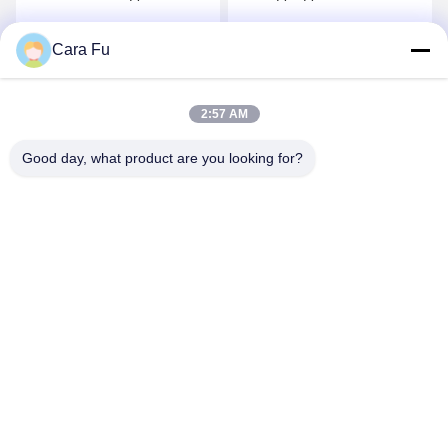
уличного освещения
20 Вт, высокое
напряжение 6 В 9 В 12 В
Cara Fu
Лучшая цена
Лучшая цена
18 В 36 В 72 В 7070,
янтарный теплый белый
3000K 1000 лм 2000 лм,
2:57 AM
угол обзора 120°
Good day, what product are you looking for?
Shenzhen Huanyu Dream Technology Co., Ltd
market002@huanyudream.com
86-755-23249689
Здание 5F-A, Парк высоких технологий Цюаньчжу, №.
77 Jiangshi Road, улица Гунмин, Гуанмин, Шэньчжэнь