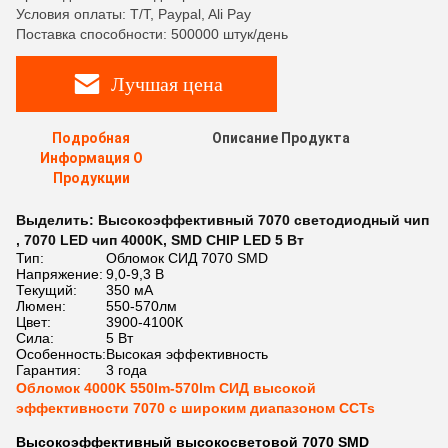
Условия оплаты: T/T, Paypal, Ali Pay
Поставка способности: 500000 штук/день
Лучшая цена
Подробная
Описание Продукта
Информация О
Продукции
Выделить:
Высокоэффективный 7070 светодиодный чип
,
7070 LED чип 4000K
,
SMD CHIP LED 5 Вт
Тип:
Обломок СИД 7070 SMD
Напряжение:
9,0-9,3 В
Текущий:
350 мА
Люмен:
550-570лм
Цвет:
3900-4100К
Сила:
5 Вт
Особенность:
Высокая эффективность
Гарантия:
3 года
Обломок 4000K 550lm-570lm СИД высокой
эффективности 7070 с широким диапазоном CCTs
Высокоэффективный высокосветовой 7070 SMD