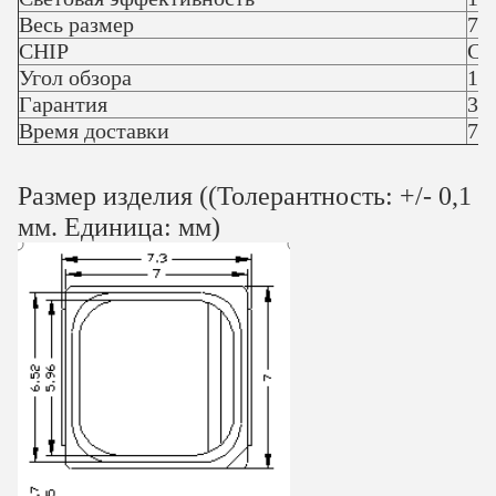
Весь размер
7.
CHIP
Са
Угол обзора
12
Гарантия
3 г
Время доставки
7-
Размер изделия ((Толерантность: +/- 0,1
мм. Единица: мм)