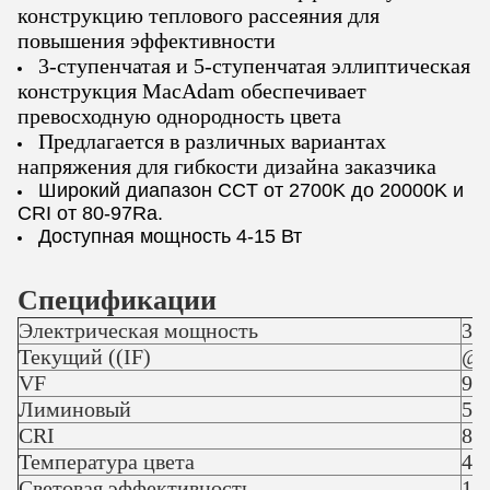
конструкцию теплового рассеяния для
повышения эффективности
3-ступенчатая и 5-ступенчатая эллиптическая
конструкция MacAdam обеспечивает
превосходную однородность цвета
Предлагается в различных вариантах
напряжения для гибкости дизайна заказчика
Широкий диапазон CCT от 2700K до 20000K и
CRI от 80-97Ra.
Доступная мощность 4-15 Вт
Спецификации
Электрическая мощность
3
Текущий ((IF)
@3
VF
9.
Лиминовый
55
CRI
80
Температура цвета
40
Световая эффективность
19