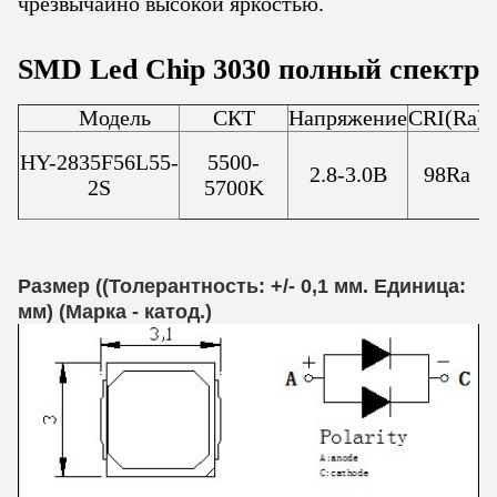
чрезвычайно высокой яркостью.
SMD Led Chip 3030 полный спектр
Модель
СКТ
Напряжение
CRI(Ra)
HY-2835F56L55-
5500-
2.8-3.0В
98Ra
2S
5700K
Размер ((Толерантность: +/- 0,1 мм. Единица:
мм) (
Марка - катод.
)