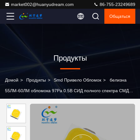
market002@huanyudream.com
86-755-23249689
Общаться
Продукты
Домой
>
Продукты
>
Smd Привело Обломок
>
белизна
55ЛМ-60ЛМ обломока 97Ра 0.5В СИД полного спектра СМД
3030 естественная