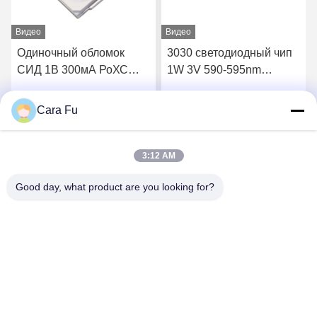
Видео
Видео
Одиночный обломок
3030 светодиодный чип
СИД 1В 300мА РоХС
1W 3V 590-595nm
цвета 3030 СМД
светодиодный чип
уступчивый
Cara Fu
Лучшая цена
Лучшая цена
3:12 AM
Good day, what product are you looking for?
Shenzhen Huanyu Dream Technology Co., Ltd
market002@huanyudream.com
86-755-23249689
Здание 5F-A, Парк высоких технологий Цюаньчжу, №.