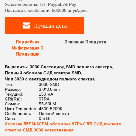
Условия оплаты: T/T, Paypal, Ali Pay
Поставка способности: 500000 штук/день
Лучшая цена
Подробная
Описание Продукта
Информация О
Продукции
Выделить:
3030 Светодиод SMD полного спектра
,
Полный обломок СИД спектра SMD
,
Чип 3030 с светодиодом полного спектра
Тип:
3030 SMD
Размер:
3.0*3.0mm
Текущий:
150 мА
CRI(Ra):
97RA
Люмен:
55-60LM
Цвет Temparture:
4800-5200К
Особенность:
Полный спектр
Сила:
0,5 Вт
белизна 55ЛМ-60ЛМ обломока 97Ра 0.5В СИД полного
спектра СМД 3030 естественная