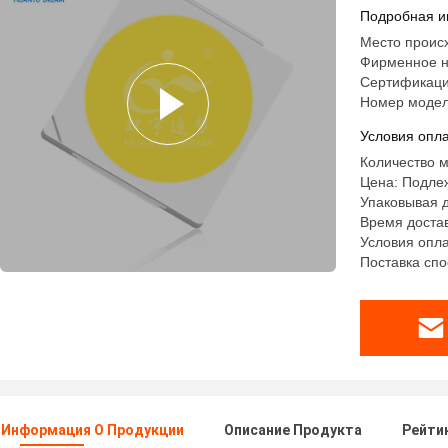
Подробная и
Место проис
Фирменное н
Сертификаци
Номер модел
Условия опла
Количество м
Цена: Подле
Упаковывая д
Время достав
Условия оплат
Поставка спо
 Информация О Продукции
Описание Продукта
Рейти