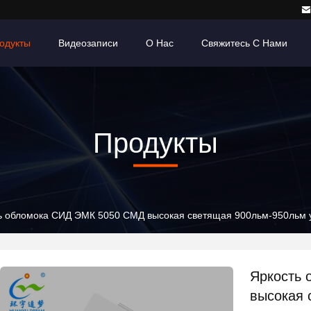
одукты
Видеозаписи
О Нас
Свяжитесь С Нами
Продукты
ь обломока СИД ЭМК 5050 СМД высокая светящая 900льм-950льм 
Яркость
высокая 