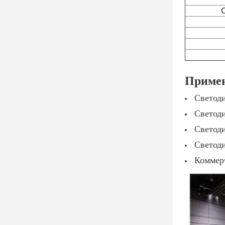
Примен
Светод
Светод
Светод
Светод
Коммерч