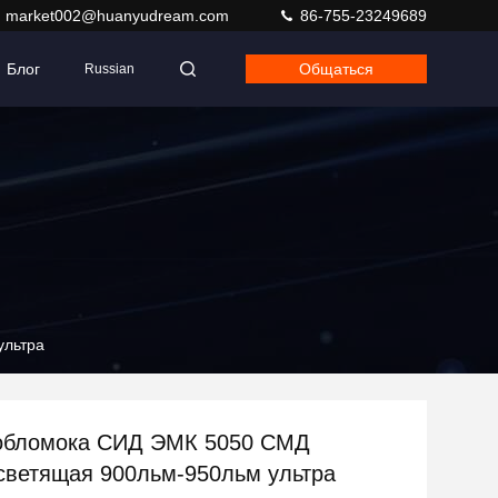
market002@huanyudream.com
86-755-23249689
Блог
Общаться
Russian
ультра
 обломока СИД ЭМК 5050 СМД
светящая 900льм-950льм ультра