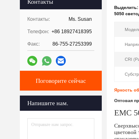
Контакты
Выделить
5050 свет
Контакты:
Ms. Susan
Модел
Телефон:
+86 18927418395
Факс:
86-755-27253399
Напряж
CRI (Ра
Субстр
Поговорите сейчас
Яркость о
Оптовая п
Напишите нам.
EMC 50
Сверхвысо
цветовой 
стандартн