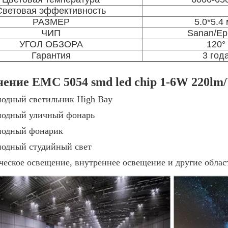
Световая эффективность
РАЗМЕР
5.0*5.4
ЧИП
Sanan/Epi
УГОЛ ОБЗОРА
120°
Гарантия
3 год
ение EMC 5054 smd led chip 1-6W 220lm
иодный светильник High Bay
иодный уличный фонарь
иодный фонарик
иодный студийный свет
еское освещение, внутреннее освещение и другие обла