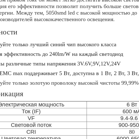
ия его эффективности позволит получить больше свето
ергии. Между тем, 5050smd led с высокой мощностью до 
оизводителей высококачественного освещения.
ности
уйте только лучший синий чип высокого класса
я эффективность до 240lm/W на каждый светодиод
ы различные типы напряжения 3V.6V,9V,12V,24V
EMC max поддерживает 5 Вт, доступна в 1 Вт, 2 Вт, 3 Вт,
уйте только золотую проволоку высокой чистоты 99,99%
икация
Электрическая мощность
6 Вт
Ток (IF)
600 м
VF
9.4-9.6
Световой поток
900-95
CRI
80
Цветовая температура
6000-65