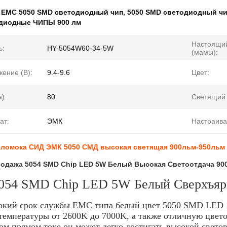
:
EMC 5050 SMD светодиодный чип
,
5050 SMD светодиодный чи
одиодные ЧИПЫ 900 лм
Настоящи
ь:
HY-5054W60-34-5W
(мамы):
ение (В):
9.4-9.6
Цвет:
):
80
Светящий 
ат:
ЭМК
Настраив
бломока СИД ЭМК 5050 СМД высокая светящая 900льм-950льм
родажа 5054 SMD Chip LED 5W Белый Высокая Светоотдача 9
54 SMD Chip LED 5W Белый Сверхъяр
кий срок службы EMC типа белый цвет 5050 SMD LED 1
температуры от 2600K до 7000K, а также отличную цветоп
ом прямом токе он может легко достигать высокой свето