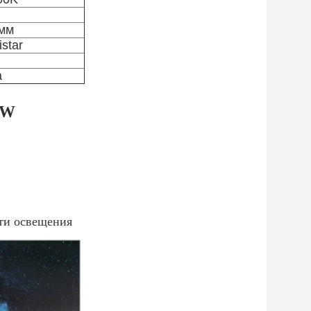
 мм
star
а
/W
сти освещения