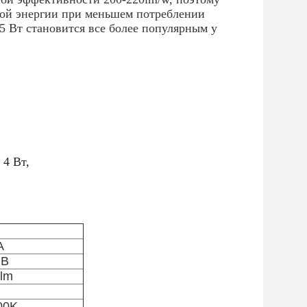
вой энергии при меньшем потреблении
5 Вт становится все более популярным у
 4 Вт,
А
 В
0lm
00K