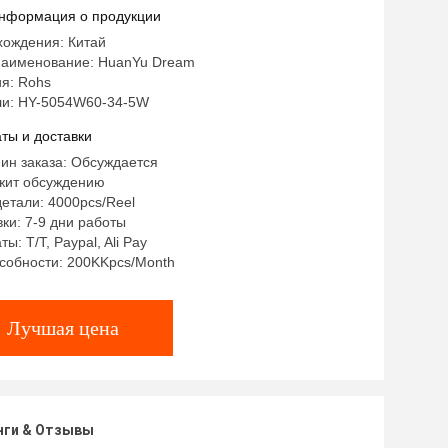
нформация о продукции
хождения: Китай
аименование: HuanYu Dream
я: Rohs
и: HY-5054W60-34-5W
ты и доставки
ин заказа: Обсуждается
жит обсуждению
етали: 4000pcs/Reel
ки: 7-9 дни работы
ы: T/T, Paypal, Ali Pay
собности: 200KKpcs/Month
Лучшая цена
нги & Отзывы