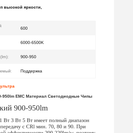
п высокой яркости
,
й
600
6000-6500K
(lm):
900-950
аемый:
Поддержка
 ультра
00-950lm EMC Материал Светодиодные Чипы
кий 900-950lm
 Вт 3 Вт 5 Вт имеет полный диапазон
ередачу с CRl мин. 70, 80 и 90. При
вой эффективности 200-220lm/w, поэтому