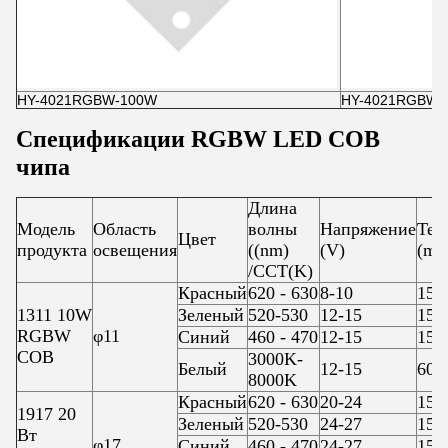
HY-4021RGBW-100W
HY-4021RGBW-
Спецификации RGBW LED COB
чипа
Длина
Модель
Область
волны
Напряжение
Тек
Цвет
продукта
освещения
((nm)
(V)
(mA
/CCT(K)
Красный
620 - 630
8-10
150
1311 10W
Зеленый
520-530
12-15
150
RGBW
φ11
Синий
460 - 470
12-15
150
COB
3000K-
Белый
12-15
600
8000K
Красный
620 - 630
20-24
150
1917 20
Зеленый
520-530
24-27
150
Вт
φ17
Синий
460 - 470
24-27
150