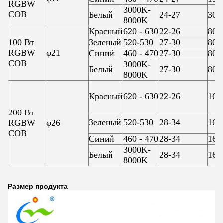
RGBW
3000K-
COB
Белый
24-27
300
8000K
Красный
620 - 630
22-26
800
100 Вт
Зеленый
520-530
27-30
800
RGBW
φ21
Синий
460 - 470
27-30
800
COB
3000K-
Белый
27-30
800
8000K
Красный
620 - 630
22-26
160
200 Вт
Зеленый
520-530
28-34
160
RGBW
φ26
COB
Синий
460 - 470
28-34
160
3000K-
Белый
28-34
160
8000K
Размер продукта