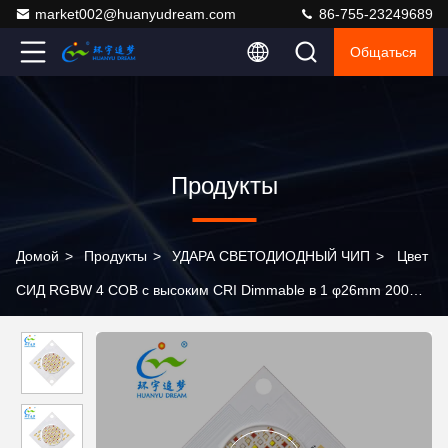
market002@huanyudream.com
86-755-23249689
Общаться
Продукты
Домой
>
Продукты
>
УДАРА СВЕТОДИОДНЫЙ ЧИП
>
Цвет
СИД RGBW 4 COB с высоким CRI Dimmable в 1 φ26mm 200W
100W 20W 10W