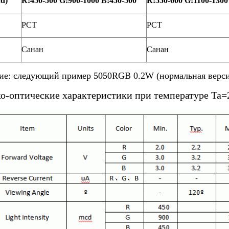
d)
R:450-500 G:900-1000 B:450-500
R:550-600 G:1100-1300
PCT
PCT
Санан
Санан
ие: следующий пример 5050RGB 0.2W (нормальная верси
о-оптические характеристики при температуре Ta=