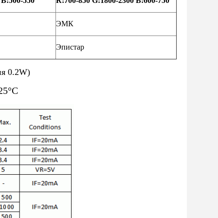
 B:500-550
R:700-850 G:1800-2300 B:600-750
ЭМК
Эпистар
я 0.2W)
25°C