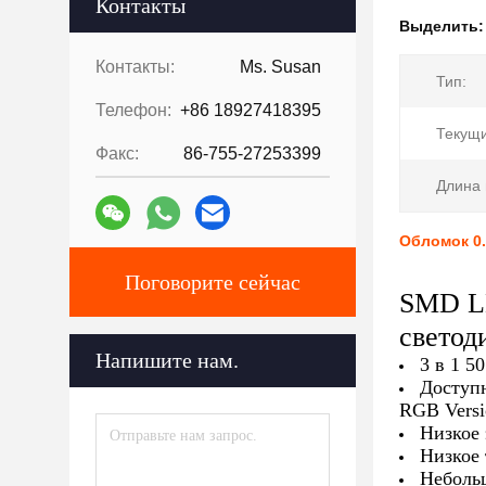
Контакты
Выделить
Контакты:
Ms. Susan
Тип:
Телефон:
+86 18927418395
Текущи
Факс:
86-755-27253399
Длина 
Обломок 0.
Поговорите сейчас
SMD LE
светод
Напишите нам.
3 в 1 
Доступн
RGB Versi
Низкое 
Низкое 
Небольш