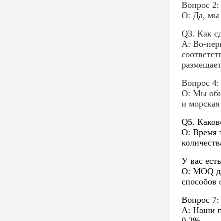
Вопрос 2:
О: Да, мы
Q3. Как с
A: Во-пер
соответст
размещает 
Вопрос 4:
О: Мы обы
и морская
Q5. Каков
О: Время 
количества
У вас ест
О: MOQ дл
способов 
Вопрос 7:
A: Наши п
0,2%.