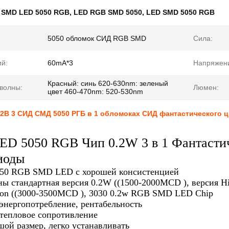
:
SMD LED 5050 RGB
,
LED RGB SMD 5050
,
LED SMD 5050 RGB
5050 обломок СИД RGB SMD
Сила:
й:
60mA*3
Напряжен
Красный: синь 620-630nm: зеленый
волны:
Люмен:
цвет 460-470nm: 520-530nm
2В 3 СИД СМД 5050 РГБ в 1 обломоках СИД фантастического 
D 5050 RGB Чип 0.2W 3 в 1 Фантасти
иоды
5050 RGB SMD LED с хорошей консистенцией
ы стандартная версия 0.2W ((1500-2000MCD ), версия H
on ((3000-3500MCD ), 3030 0.2w RGB SMD LED Chip
энергопотребление, рентабельность
тепловое сопротивление
ой размер, легко устанавливать