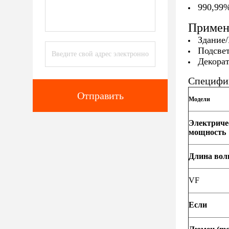
990,99%
Примен
Здание
Подсвет
Декора
Специфи
Отправить
Модели
Электриче
мощность
Длина во
VF
Если