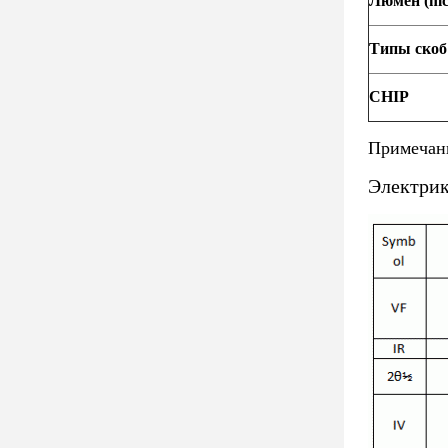
Люмен (mc
Типы скоб
CHIP
Примечан
Электрик