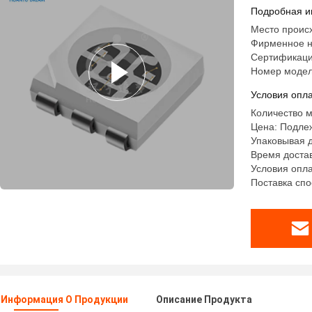
смешива
Подробная и
Место проис
Фирменное н
Сертификаци
Номер модел
Условия опла
Количество м
Цена: Подле
Упаковывая 
Время достав
Условия опла
Поставка спо
 Информация О Продукции
Описание Продукта