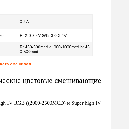
0.2W
ие:
R: 2.0-2.4V G/B: 3.0-3.4V
R: 450-500mcd g: 900-1000mcd b: 45
0-500mcd
цвета смешивая
ческие цветовые смешивающие
igh IV RGB ((2000-2500MCD) и Super high IV