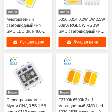
Видео
Видео
Многоцветный
5050 5054 0.2W 1W 2.5W
светодиодный чип
60mA RGBCW RGBW
SMD LED Blue 460-
SMD светодиодный чип
470nm White 6000K-
многоцветный
Лучшая цена
Лучшая цена
7000K
светоизлучающий диод,
многоцветный smd
светодиодный чип rohs
для сценического
освещения
Видео
Видео
Перестраиваемое
F2700k 6500k 2 в 1
Мулти СИД 0.5В 1.5В
многоцветный SMD Led
цвета СМД с хорошей
3030 2835 двуцветный