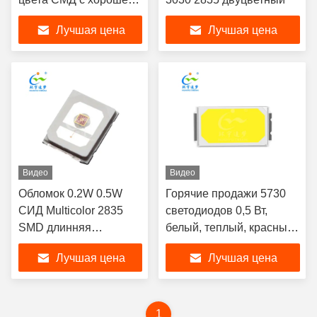
консистенцией цвета
Лучшая цена
Лучшая цена
Видео
Видео
Обломок 0.2W 0.5W
Горячие продажи 5730
СИД Multicolor 2835
светодиодов 0,5 Вт,
SMD длинняя
белый, теплый, красный,
продолжительность
желтый, зеленый, синий,
Лучшая цена
Лучшая цена
жизни
УФ-розовый, чип Sanan,
светодиодный чип SMD
1