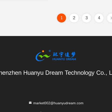
1
2
3
4
henzhen Huanyu Dream Technology Co., L
market002@huanyudream.com