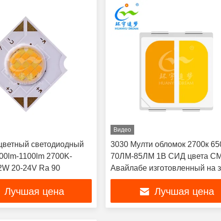
Видео
цветный светодиодный
3030 Мулти обломок 2700к 65
00lm-1100lm 2700K-
70ЛМ-85ЛМ 1В СИД цвета С
2W 20-24V Ra 90
Авайлабе изготовленный на з
Лучшая цена
Лучшая цена