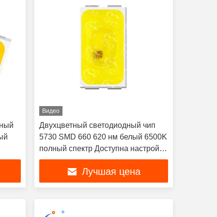
Видео
тный
Двухцветный светодиодный чип
ый
5730 SMD 660 620 нм белый 6500K
полный спектр Доступна настройка
1 Вт для освещения продуктов
Лучшая цена
питания, освещения мяса,
декоративного освещения