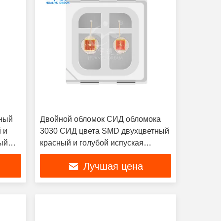
ный
Двойной обломок СИД обломока
 и
3030 СИД цвета SMD двухцветный
ый
красный и голубой испуская
обломок СИД цвета
Лучшая цена