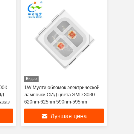
Видео
00К
1W Мулти обломок электрической
МД
лампочки СИД цвета SMD 3030
аказ
620nm-625nm 590nm-595nm
Лучшая цена