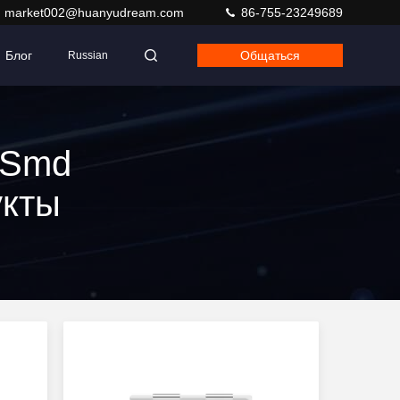
market002@huanyudream.com
86-755-23249689
Блог
Общаться
Russian
 Smd
укты