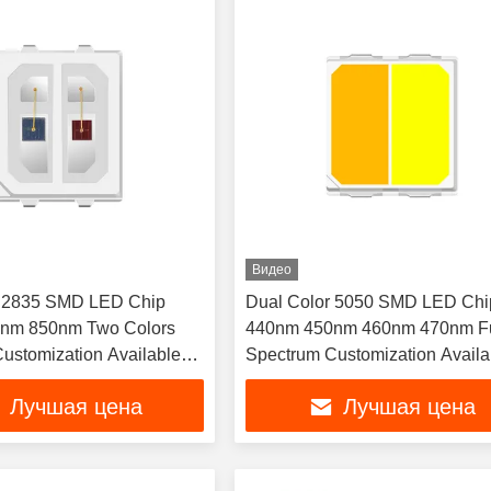
Видео
r 2835 SMD LED Chip
Dual Color 5050 SMD LED Chi
nm 850nm Two Colors
440nm 450nm 460nm 470nm Fu
ustomization Available
Spectrum Customization Availa
rapy Mask Belt
1W For Outdoor portable flashli
Лучшая цена
Лучшая цена