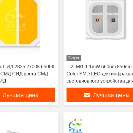
Видео
к СИД 2835 2700К 6500К
1-2LM/1-1.1mW 660nm 850nm 
 СМД СИД цвета СМД
Color SMD LED для инфракра
СИД
светодиодного устройства дл
лечения красного света
Лучшая цена
Лучшая цена