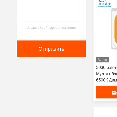
Отправить
Видео
3030 изго
Мулти обл
6500К Дим