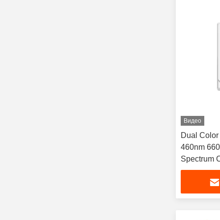
Видео
Dual Colo
460nm 660
Spectrum C
1W For The