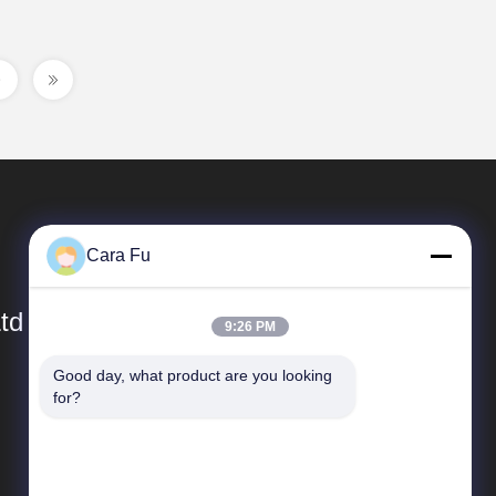
Cara Fu
td
9:26 PM
Good day, what product are you looking 
Быстрые Ссылки
for?
Профиль компании
экскурсия по заводу