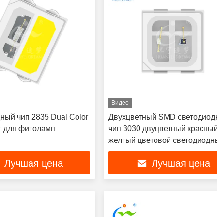
Видео
ный чип 2835 Dual Color
Двухцветный SMD светодиод
т для фитоламп
чип 3030 двуцветный красный
желтый цветовой светодиодн
чип
Лучшая цена
Лучшая цена