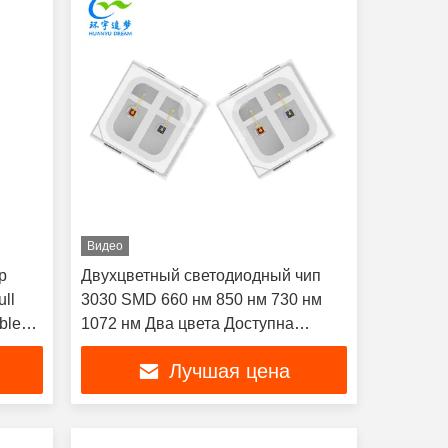
Видео
p
Двухцветный светодиодный чип
ll
3030 SMD 660 нм 850 нм 730 нм
ble
1072 нм Два цвета Доступна
ghts
настройка спектра 1 Вт для
Лучшая цена
терапевтической шапки