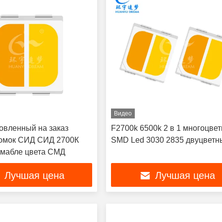
Видео
товленный на заказ
F2700k 6500k 2 в 1 многоцве
омок СИД СИД 2700К
SMD Led 3030 2835 двуцветн
мабле цвета СМД
Лучшая цена
Лучшая цена