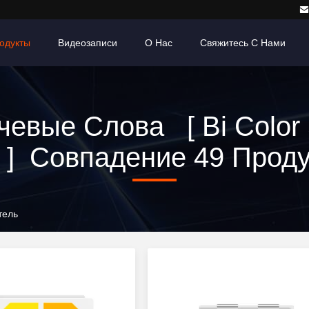
одукты
Видеозаписи
О Нас
Свяжитесь С Нами
чевые Слова [ Bi Color
 ] Совпадение 49 Прод
тель